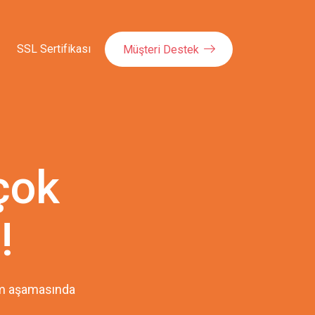
SSL Sertifikası
Müşteri Destek
çok
!
pım aşamasında