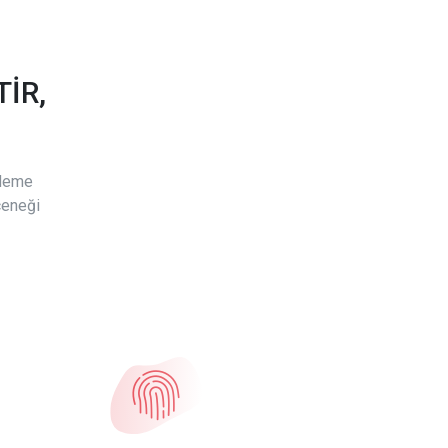
İR,
ödeme
çeneği