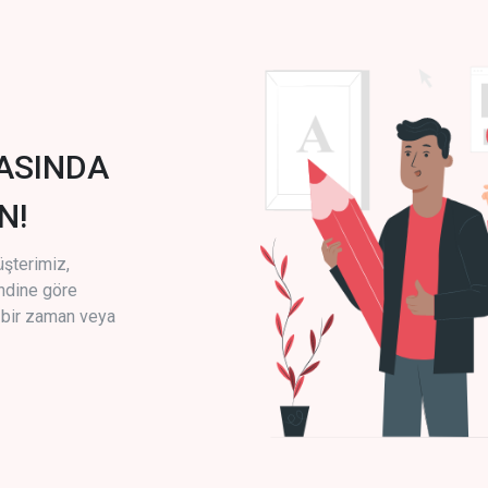
ASINDA
N!
üşterimiz,
endine göre
i bir zaman veya